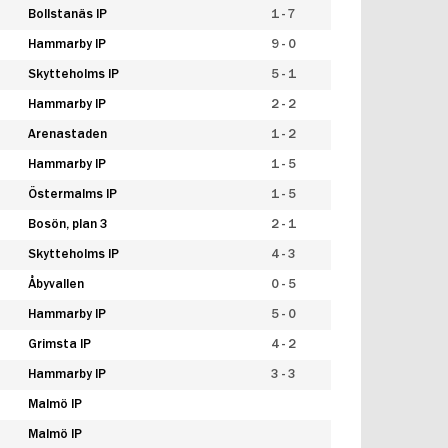
Bollstanäs IP
1 - 7
Hammarby IP
9 - 0
Skytteholms IP
5 - 1
Hammarby IP
2 - 2
Arenastaden
1 - 2
Hammarby IP
1 - 5
Östermalms IP
1 - 5
Bosön, plan 3
2 - 1
Skytteholms IP
4 - 3
Åbyvallen
0 - 5
Hammarby IP
5 - 0
Grimsta IP
4 - 2
Hammarby IP
3 - 3
Malmö IP
Malmö IP