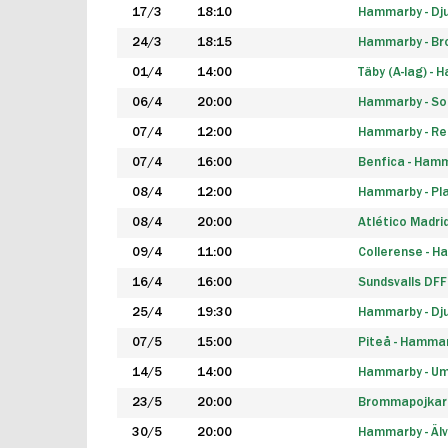
17/3
18:10
Hammarby - Dj
24/3
18:15
Hammarby - B
01/4
14:00
Täby (A-lag) -
06/4
20:00
Hammarby - So
07/4
12:00
Hammarby - Rea
07/4
16:00
Benfica - Ham
08/4
12:00
Hammarby - Pla
08/4
20:00
Atlético Madri
09/4
11:00
Collerense - 
16/4
16:00
Sundsvalls DF
25/4
19:30
Hammarby - Dj
07/5
15:00
Piteå - Hamma
14/5
14:00
Hammarby - Um
23/5
20:00
Brommapojkar
30/5
20:00
Hammarby - Älv