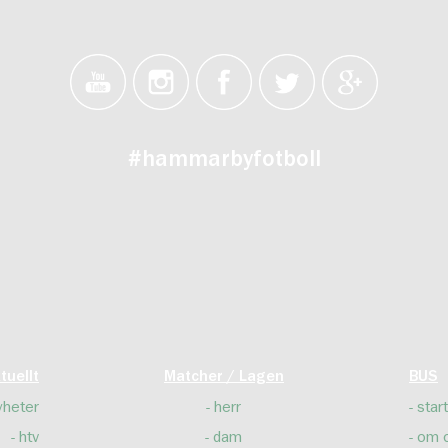
#hammarbyfotboll
tuellt
Matcher / Lagen
BUS
yheter
herr
start
htv
dam
om 