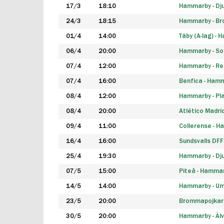
17/3
18:10
Hammarby - Dj
24/3
18:15
Hammarby - B
01/4
14:00
Täby (A-lag) -
06/4
20:00
Hammarby - So
07/4
12:00
Hammarby - Rea
07/4
16:00
Benfica - Ham
08/4
12:00
Hammarby - Pla
08/4
20:00
Atlético Madri
09/4
11:00
Collerense - 
16/4
16:00
Sundsvalls DF
25/4
19:30
Hammarby - Dj
07/5
15:00
Piteå - Hamma
14/5
14:00
Hammarby - Um
23/5
20:00
Brommapojkar
30/5
20:00
Hammarby - Älv