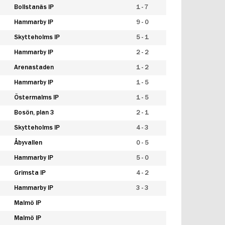
Bollstanäs IP
1 - 7
Hammarby IP
9 - 0
Skytteholms IP
5 - 1
Hammarby IP
2 - 2
Arenastaden
1 - 2
Hammarby IP
1 - 5
Östermalms IP
1 - 5
Bosön, plan 3
2 - 1
Skytteholms IP
4 - 3
Åbyvallen
0 - 5
Hammarby IP
5 - 0
Grimsta IP
4 - 2
Hammarby IP
3 - 3
Malmö IP
Malmö IP