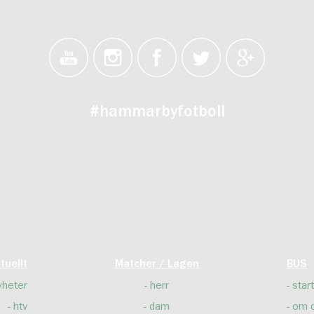
#hammarbyfotboll
tuellt
Matcher / Lagen
BUS
yheter
herr
start
htv
dam
om 