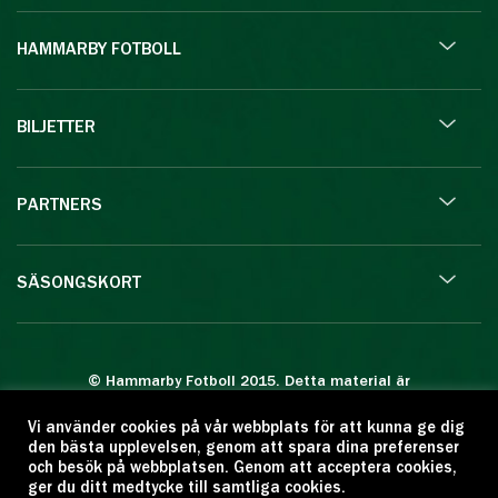
HAMMARBY FOTBOLL
BILJETTER
PARTNERS
SÄSONGSKORT
© Hammarby Fotboll 2015. Detta material är
skyddat enligt lagen om upphovsrätt.
Vi använder cookies på vår webbplats för att kunna ge dig
Eftertryck eller annan kopiering är förbjuden.
den bästa upplevelsen, genom att spara dina preferenser
Citera oss gärna men ange källan:
och besök på webbplatsen. Genom att acceptera cookies,
ger du ditt medtycke till samtliga cookies.
www.hammarbyfotboll.se. Ansvarig utgivare: