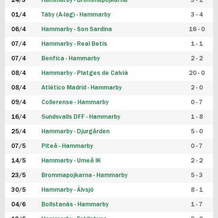
24/3
Hammarby - Brommapojkarna
3 - 1
FUTSAL DAM
01/4
Täby (A-lag) - Hammarby
3 - 4
06/4
Hammarby - Son Sardina
16 - 0
07/4
Hammarby - Real Betis
1 - 1
07/4
Benfica - Hammarby
2 - 2
08/4
Hammarby - Platges de Calvià
20 - 0
08/4
Atlético Madrid - Hammarby
2 - 0
09/4
Collerense - Hammarby
0 - 7
16/4
Sundsvalls DFF - Hammarby
1 - 8
25/4
Hammarby - Djurgården
5 - 0
07/5
Piteå - Hammarby
0 - 7
14/5
Hammarby - Umeå IK
2 - 2
23/5
Brommapojkarna - Hammarby
5 - 3
30/5
Hammarby - Älvsjö
8 - 1
04/6
Bollstanäs - Hammarby
1 - 7