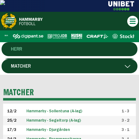
HERR
DAM
MATCHER
HTFF
SPELARE
MATCHER
P19
12/2
Hammarby - Sollentuna (A-lag)
1 - 3
F19
25/2
Hammarby - Segeltorp (A-lag)
3 - 2
FUTSAL HERR
17/3
Hammarby - Djurgården
3 - 1