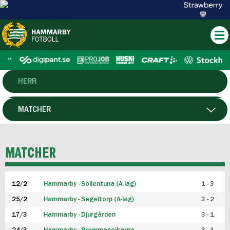
HERR
DAM
MATCHER
HTFF
SPELARE
MATCHER
P19
12/2
Hammarby - Sollentuna (A-lag)
1 - 3
F19
25/2
Hammarby - Segeltorp (A-lag)
3 - 2
FUTSAL HERR
17/3
Hammarby - Djurgården
3 - 1