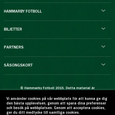
HAMMARBY FOTBOLL
BILJETTER
PARTNERS
SÄSONGSKORT
© Hammarby Fotboll 2015. Detta material är
skyddat enligt lagen om upphovsrätt.
Vi använder cookies på vår webbplats för att kunna ge dig
Eftertryck eller annan kopiering är förbjuden.
den bästa upplevelsen, genom att spara dina preferenser
Citera oss gärna men ange källan:
och besök på webbplatsen. Genom att acceptera cookies,
ger du ditt medtycke till samtliga cookies.
www.hammarbyfotboll.se. Ansvarig utgivare: