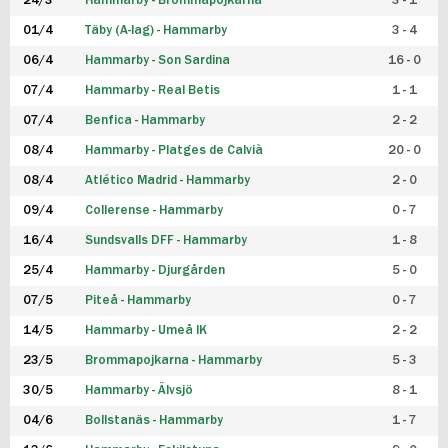
24/3
Hammarby - Brommapojkarna
3 - 1
FUTSAL DAM
01/4
Täby (A-lag) - Hammarby
3 - 4
06/4
Hammarby - Son Sardina
16 - 0
07/4
Hammarby - Real Betis
1 - 1
07/4
Benfica - Hammarby
2 - 2
08/4
Hammarby - Platges de Calvià
20 - 0
08/4
Atlético Madrid - Hammarby
2 - 0
09/4
Collerense - Hammarby
0 - 7
16/4
Sundsvalls DFF - Hammarby
1 - 8
25/4
Hammarby - Djurgården
5 - 0
07/5
Piteå - Hammarby
0 - 7
14/5
Hammarby - Umeå IK
2 - 2
23/5
Brommapojkarna - Hammarby
5 - 3
30/5
Hammarby - Älvsjö
8 - 1
04/6
Bollstanäs - Hammarby
1 - 7