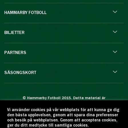
HAMMARBY FOTBOLL
BILJETTER
PARTNERS
SÄSONGSKORT
© Hammarby Fotboll 2015. Detta material är
skyddat enligt lagen om upphovsrätt.
Vi använder cookies på vår webbplats för att kunna ge dig
Eftertryck eller annan kopiering är förbjuden.
den bästa upplevelsen, genom att spara dina preferenser
Citera oss gärna men ange källan:
och besök på webbplatsen. Genom att acceptera cookies,
ger du ditt medtycke till samtliga cookies.
www.hammarbyfotboll.se. Ansvarig utgivare: