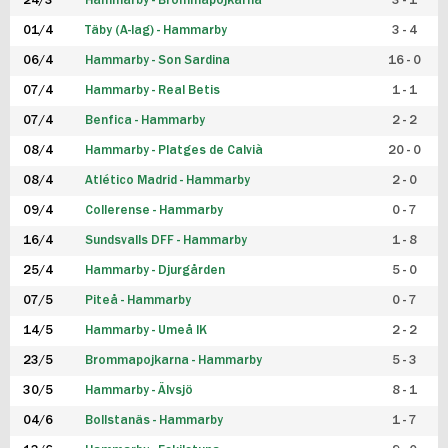
24/3
Hammarby - Brommapojkarna
3 - 1
FUTSAL DAM
01/4
Täby (A-lag) - Hammarby
3 - 4
06/4
Hammarby - Son Sardina
16 - 0
07/4
Hammarby - Real Betis
1 - 1
07/4
Benfica - Hammarby
2 - 2
08/4
Hammarby - Platges de Calvià
20 - 0
08/4
Atlético Madrid - Hammarby
2 - 0
09/4
Collerense - Hammarby
0 - 7
16/4
Sundsvalls DFF - Hammarby
1 - 8
25/4
Hammarby - Djurgården
5 - 0
07/5
Piteå - Hammarby
0 - 7
14/5
Hammarby - Umeå IK
2 - 2
23/5
Brommapojkarna - Hammarby
5 - 3
30/5
Hammarby - Älvsjö
8 - 1
04/6
Bollstanäs - Hammarby
1 - 7