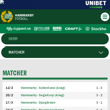
HERR
DAM
MATCHER
HTFF
SPELARE
MATCHER
P19
12/2
Hammarby - Sollentuna (A-lag)
1 - 3
F19
25/2
Hammarby - Segeltorp (A-lag)
3 - 2
FUTSAL HERR
17/3
Hammarby - Djurgården
3 - 1