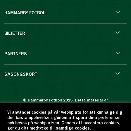
HAMMARBY FOTBOLL
BILJETTER
PARTNERS
SÄSONGSKORT
© Hammarby Fotboll 2015. Detta material är
skyddat enligt lagen om upphovsrätt.
Vi använder cookies på vår webbplats för att kunna ge dig
Eftertryck eller annan kopiering är förbjuden.
den bästa upplevelsen, genom att spara dina preferenser
Citera oss gärna men ange källan:
och besök på webbplatsen. Genom att acceptera cookies,
ger du ditt medtycke till samtliga cookies.
www.hammarbyfotboll.se. Ansvarig utgivare: