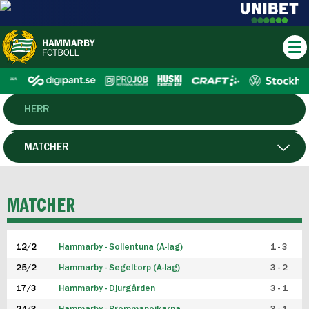
HERR
DAM
MATCHER
HTFF
SPELARE
MATCHER
P19
12/2
Hammarby - Sollentuna (A-lag)
1 - 3
F19
25/2
Hammarby - Segeltorp (A-lag)
3 - 2
FUTSAL HERR
17/3
Hammarby - Djurgården
3 - 1