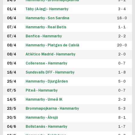
24/3
Hammarby - Brommapojkarna
3 - 1
FUTSAL DAM
01/4
Täby (A-lag) - Hammarby
3 - 4
06/4
Hammarby - Son Sardina
16 - 0
07/4
Hammarby - Real Betis
1 - 1
07/4
Benfica - Hammarby
2 - 2
08/4
Hammarby - Platges de Calvià
20 - 0
08/4
Atlético Madrid - Hammarby
2 - 0
09/4
Collerense - Hammarby
0 - 7
16/4
Sundsvalls DFF - Hammarby
1 - 8
25/4
Hammarby - Djurgården
5 - 0
07/5
Piteå - Hammarby
0 - 7
14/5
Hammarby - Umeå IK
2 - 2
23/5
Brommapojkarna - Hammarby
5 - 3
30/5
Hammarby - Älvsjö
8 - 1
04/6
Bollstanäs - Hammarby
1 - 7