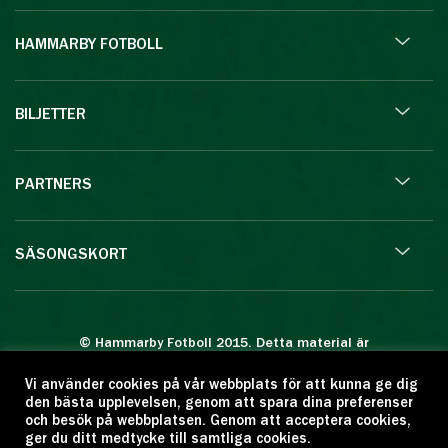
HAMMARBY FOTBOLL
BILJETTER
PARTNERS
SÄSONGSKORT
© Hammarby Fotboll 2015. Detta material är
skyddat enligt lagen om upphovsrätt.
Vi använder cookies på vår webbplats för att kunna ge dig
Eftertryck eller annan kopiering är förbjuden.
den bästa upplevelsen, genom att spara dina preferenser
Citera oss gärna men ange källan:
och besök på webbplatsen. Genom att acceptera cookies,
ger du ditt medtycke till samtliga cookies.
www.hammarbyfotboll.se. Ansvarig utgivare: