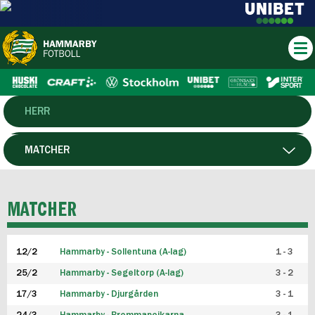
HERR
DAM
MATCHER
HTFF
SPELARE
MATCHER
P19
12/2
Hammarby - Sollentuna (A-lag)
1 - 3
F19
25/2
Hammarby - Segeltorp (A-lag)
3 - 2
FUTSAL HERR
17/3
Hammarby - Djurgården
3 - 1