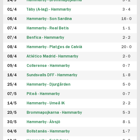
24/3
Hammarby - Brommapojkarna
3 - 1
FUTSAL DAM
01/4
Täby (A-lag) - Hammarby
3 - 4
06/4
Hammarby - Son Sardina
16 - 0
07/4
Hammarby - Real Betis
1 - 1
07/4
Benfica - Hammarby
2 - 2
08/4
Hammarby - Platges de Calvià
20 - 0
08/4
Atlético Madrid - Hammarby
2 - 0
09/4
Collerense - Hammarby
0 - 7
16/4
Sundsvalls DFF - Hammarby
1 - 8
25/4
Hammarby - Djurgården
5 - 0
07/5
Piteå - Hammarby
0 - 7
14/5
Hammarby - Umeå IK
2 - 2
23/5
Brommapojkarna - Hammarby
5 - 3
30/5
Hammarby - Älvsjö
8 - 1
04/6
Bollstanäs - Hammarby
1 - 7