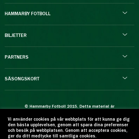
HAMMARBY FOTBOLL
BILJETTER
PARTNERS
SÄSONGSKORT
© Hammarby Fotboll 2015. Detta material är
skyddat enligt lagen om upphovsrätt.
Vi använder cookies på vår webbplats för att kunna ge dig
Eftertryck eller annan kopiering är förbjuden.
den bästa upplevelsen, genom att spara dina preferenser
Citera oss gärna men ange källan:
och besök på webbplatsen. Genom att acceptera cookies,
ger du ditt medtycke till samtliga cookies.
www.hammarbyfotboll.se. Ansvarig utgivare: