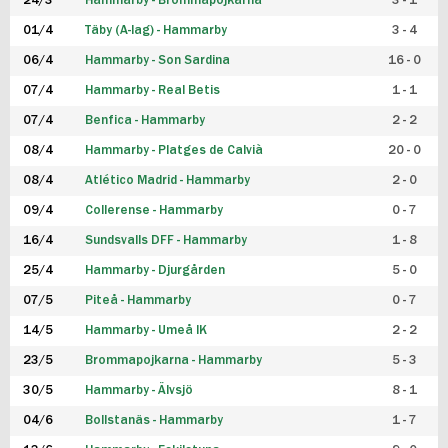
24/3
Hammarby - Brommapojkarna
3 - 1
FUTSAL DAM
01/4
Täby (A-lag) - Hammarby
3 - 4
06/4
Hammarby - Son Sardina
16 - 0
07/4
Hammarby - Real Betis
1 - 1
07/4
Benfica - Hammarby
2 - 2
08/4
Hammarby - Platges de Calvià
20 - 0
08/4
Atlético Madrid - Hammarby
2 - 0
09/4
Collerense - Hammarby
0 - 7
16/4
Sundsvalls DFF - Hammarby
1 - 8
25/4
Hammarby - Djurgården
5 - 0
07/5
Piteå - Hammarby
0 - 7
14/5
Hammarby - Umeå IK
2 - 2
23/5
Brommapojkarna - Hammarby
5 - 3
30/5
Hammarby - Älvsjö
8 - 1
04/6
Bollstanäs - Hammarby
1 - 7