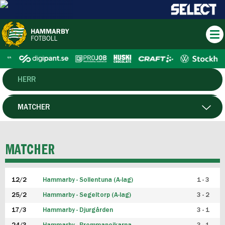
HERR
DAM
MATCHER
HTFF
SPELARE
MATCHER
P19
12/2
Hammarby - Sollentuna (A-lag)
1 - 3
F19
25/2
Hammarby - Segeltorp (A-lag)
3 - 2
FUTSAL HERR
17/3
Hammarby - Djurgården
3 - 1