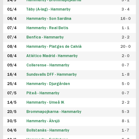
24/3
Hammarby - Brommapojkarna
3 - 1
FUTSAL DAM
01/4
Täby (A-lag) - Hammarby
3 - 4
06/4
Hammarby - Son Sardina
16 - 0
07/4
Hammarby - Real Betis
1 - 1
07/4
Benfica - Hammarby
2 - 2
08/4
Hammarby - Platges de Calvià
20 - 0
08/4
Atlético Madrid - Hammarby
2 - 0
09/4
Collerense - Hammarby
0 - 7
16/4
Sundsvalls DFF - Hammarby
1 - 8
25/4
Hammarby - Djurgården
5 - 0
07/5
Piteå - Hammarby
0 - 7
14/5
Hammarby - Umeå IK
2 - 2
23/5
Brommapojkarna - Hammarby
5 - 3
30/5
Hammarby - Älvsjö
8 - 1
04/6
Bollstanäs - Hammarby
1 - 7