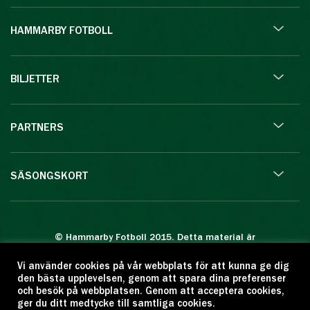
HAMMARBY FOTBOLL
BILJETTER
PARTNERS
SÄSONGSKORT
© Hammarby Fotboll 2015. Detta material är
skyddat enligt lagen om upphovsrätt.
Vi använder cookies på vår webbplats för att kunna ge dig
Eftertryck eller annan kopiering är förbjuden.
den bästa upplevelsen, genom att spara dina preferenser
Citera oss gärna men ange källan:
och besök på webbplatsen. Genom att acceptera cookies,
ger du ditt medtycke till samtliga cookies.
www.hammarbyfotboll.se. Ansvarig utgivare: