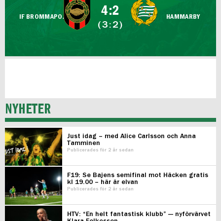
4:2
IF BROMMAPOJKARNA
HAMMARBY
(3:2)
NYHETER
Just idag – med Alice Carlsson och Anna
Tamminen
Publicerades för 2 år sedan
F19: Se Bajens semifinal mot Häcken gratis
kl 19.00 – här är elvan
Publicerades för 2 år sedan
HTV: “En helt fantastisk klubb” — nyförvärvet