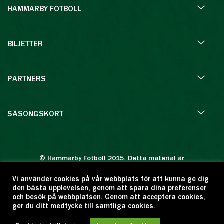
HAMMARBY FOTBOLL
BILJETTER
PARTNERS
SÄSONGSKORT
© Hammarby Fotboll 2015. Detta material är
skyddat enligt lagen om upphovsrätt.
Vi använder cookies på vår webbplats för att kunna ge dig
Eftertryck eller annan kopiering är förbjuden.
den bästa upplevelsen, genom att spara dina preferenser
Citera oss gärna men ange källan:
och besök på webbplatsen. Genom att acceptera cookies,
ger du ditt medtycke till samtliga cookies.
www.hammarbyfotboll.se. Ansvarig utgivare:
Love Gustafsson.