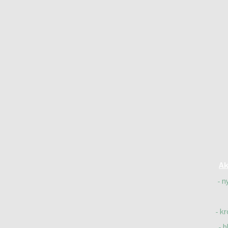
Ak
n
kr
b