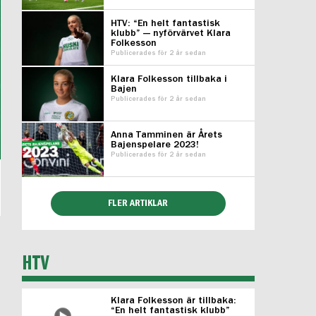
HTV: “En helt fantastisk
klubb” — nyförvärvet Klara
Folkesson
Publicerades för 2 år sedan
Klara Folkesson tillbaka i
Bajen
Publicerades för 2 år sedan
Anna Tamminen är Årets
Bajenspelare 2023!
Publicerades för 2 år sedan
FLER ARTIKLAR
HTV
Klara Folkesson är tillbaka:
“En helt fantastisk klubb”