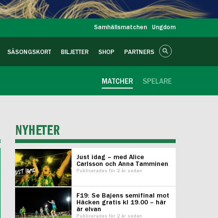
Samhällsmatchen
Ungdom
SÄSONGSKORT
BILJETTER
SHOP
PARTNERS
MATCHER
SPELARE
NYHETER
Just idag – med Alice
Carlsson och Anna Tamminen
Publicerades för 2 år sedan
F19: Se Bajens semifinal mot
Häcken gratis kl 19.00 – här
är elvan
Publicerades för 2 år sedan