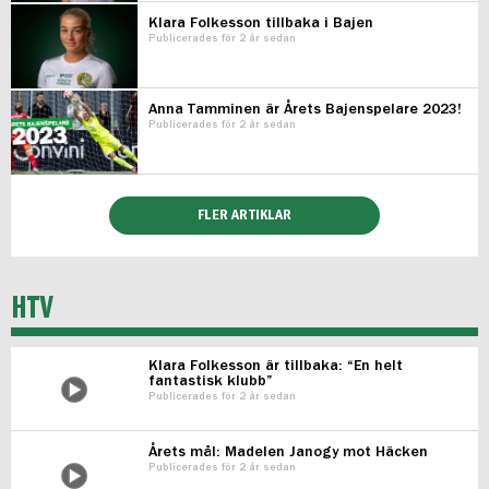
Klara Folkesson tillbaka i Bajen
Publicerades för 2 år sedan
Anna Tamminen är Årets Bajenspelare 2023!
Publicerades för 2 år sedan
FLER ARTIKLAR
HTV
Klara Folkesson är tillbaka: “En helt
fantastisk klubb”
Publicerades för 2 år sedan
Årets mål: Madelen Janogy mot Häcken
Publicerades för 2 år sedan