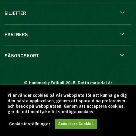
BILJETTER
PARTNERS
SÄSONGSKORT
© Hammarby Fotboll 2015. Detta material är
skyddat enligt lagen om upphovsrätt.
Vi använder cookies på vår webbplats för att kunna ge dig
Eftertryck eller annan kopiering är förbjuden.
den bästa upplevelsen, genom att spara dina preferenser
Citera oss gärna men ange källan:
och besök på webbplatsen. Genom att acceptera cookies,
ger du ditt medtycke till samtliga cookies.
www.hammarbyfotboll.se. Ansvarig utgivare:
Love Gustafsson.
Cookie-inställningar
Acceptera Cookies