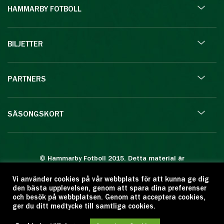
HAMMARBY FOTBOLL
BILJETTER
PARTNERS
SÄSONGSKORT
© Hammarby Fotboll 2015. Detta material är
skyddat enligt lagen om upphovsrätt.
Vi använder cookies på vår webbplats för att kunna ge dig
Eftertryck eller annan kopiering är förbjuden.
den bästa upplevelsen, genom att spara dina preferenser
Citera oss gärna men ange källan:
och besök på webbplatsen. Genom att acceptera cookies,
ger du ditt medtycke till samtliga cookies.
www.hammarbyfotboll.se. Ansvarig utgivare:
Love Gustafsson.