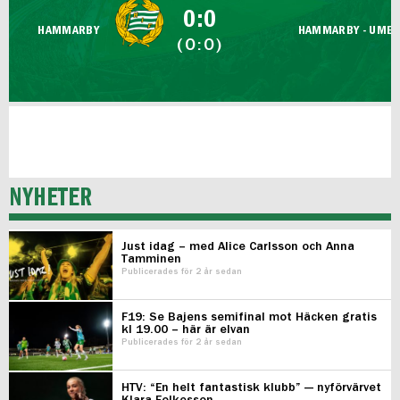
0:0
HAMMARBY
HAMMARBY - UMEÅ 
(0:0)
NYHETER
Just idag – med Alice Carlsson och Anna
Tamminen
Publicerades för 2 år sedan
F19: Se Bajens semifinal mot Häcken gratis
kl 19.00 – här är elvan
Publicerades för 2 år sedan
HTV: “En helt fantastisk klubb” — nyförvärvet