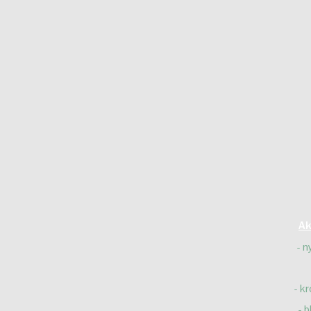
Ak
n
kr
b