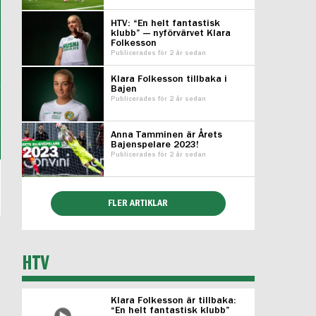
HTV: “En helt fantastisk
klubb” — nyförvärvet Klara
Folkesson
Publicerades för 2 år sedan
Klara Folkesson tillbaka i
Bajen
Publicerades för 2 år sedan
Anna Tamminen är Årets
Bajenspelare 2023!
Publicerades för 2 år sedan
FLER ARTIKLAR
HTV
Klara Folkesson är tillbaka:
“En helt fantastisk klubb”