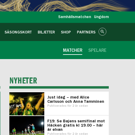
Samhällsmatchen
Ungdom
SÄSONGSKORT
BILJETTER
SHOP
PARTNERS
MATCHER
SPELARE
NYHETER
Just idag – med Alice
Carlsson och Anna Tamminen
Publicerades för 2 år sedan
F19: Se Bajens semifinal mot
Häcken gratis kl 19.00 – här
är elvan
Publicerades för 2 år sedan