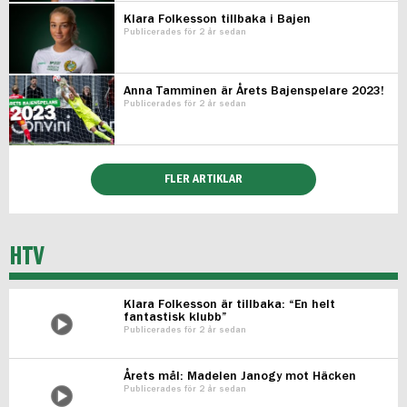
Klara Folkesson tillbaka i Bajen
Publicerades för 2 år sedan
Anna Tamminen är Årets Bajenspelare 2023!
Publicerades för 2 år sedan
FLER ARTIKLAR
HTV
Klara Folkesson är tillbaka: “En helt
fantastisk klubb”
Publicerades för 2 år sedan
Årets mål: Madelen Janogy mot Häcken
Publicerades för 2 år sedan