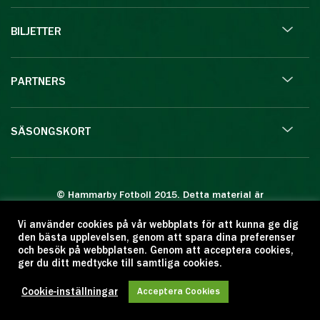
BILJETTER
PARTNERS
SÄSONGSKORT
© Hammarby Fotboll 2015. Detta material är
skyddat enligt lagen om upphovsrätt.
Vi använder cookies på vår webbplats för att kunna ge dig
Eftertryck eller annan kopiering är förbjuden.
den bästa upplevelsen, genom att spara dina preferenser
Citera oss gärna men ange källan:
och besök på webbplatsen. Genom att acceptera cookies,
ger du ditt medtycke till samtliga cookies.
www.hammarbyfotboll.se. Ansvarig utgivare:
Love Gustafsson.
Cookie-inställningar
Acceptera Cookies