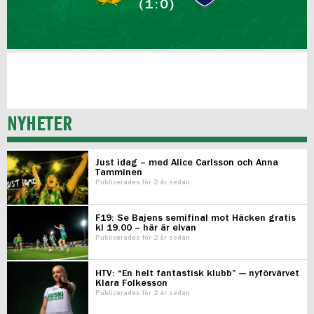
(1:0)
NYHETER
Just idag – med Alice Carlsson och Anna
Tamminen
Publicerades för 2 år sedan
F19: Se Bajens semifinal mot Häcken gratis
kl 19.00 – här är elvan
Publicerades för 2 år sedan
HTV: “En helt fantastisk klubb” — nyförvärvet
Klara Folkesson
Publicerades för 2 år sedan