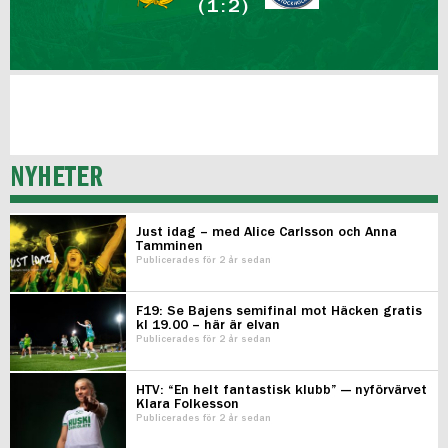
(1:2)
NYHETER
Just idag – med Alice Carlsson och Anna
Tamminen
Publicerades för 2 år sedan
F19: Se Bajens semifinal mot Häcken gratis
kl 19.00 – här är elvan
Publicerades för 2 år sedan
HTV: “En helt fantastisk klubb” — nyförvärvet
Klara Folkesson
Publicerades för 2 år sedan