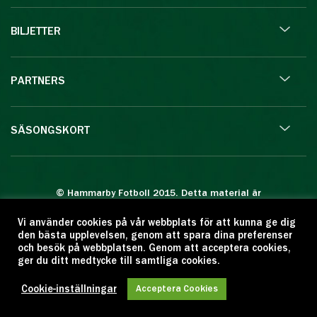
BILJETTER
PARTNERS
SÄSONGSKORT
© Hammarby Fotboll 2015. Detta material är
skyddat enligt lagen om upphovsrätt.
Vi använder cookies på vår webbplats för att kunna ge dig
Eftertryck eller annan kopiering är förbjuden.
den bästa upplevelsen, genom att spara dina preferenser
Citera oss gärna men ange källan:
och besök på webbplatsen. Genom att acceptera cookies,
ger du ditt medtycke till samtliga cookies.
www.hammarbyfotboll.se. Ansvarig utgivare:
Love Gustafsson.
Cookie-inställningar
Acceptera Cookies