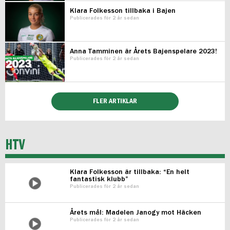
Klara Folkesson tillbaka i Bajen
Publicerades för 2 år sedan
Anna Tamminen är Årets Bajenspelare 2023!
Publicerades för 2 år sedan
FLER ARTIKLAR
HTV
Klara Folkesson är tillbaka: “En helt
fantastisk klubb”
Publicerades för 2 år sedan
Årets mål: Madelen Janogy mot Häcken
Publicerades för 2 år sedan