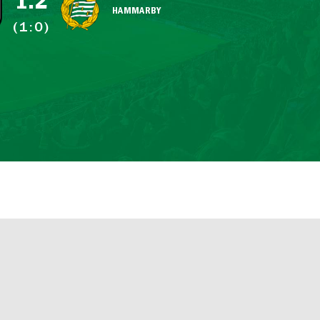
1:2
HAMMARBY
(1:0)