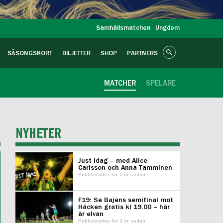
Samhällsmatchen
Ungdom
SÄSONGSKORT
BILJETTER
SHOP
PARTNERS
MATCHER
SPELARE
NYHETER
Just idag – med Alice
Carlsson och Anna Tamminen
Publicerades för 2 år sedan
F19: Se Bajens semifinal mot
Häcken gratis kl 19.00 – här
är elvan
Publicerades för 2 år sedan