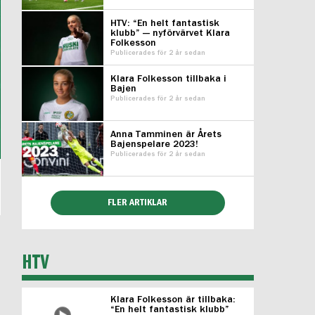
HTV: “En helt fantastisk
klubb” — nyförvärvet Klara
Folkesson
Publicerades för 2 år sedan
Klara Folkesson tillbaka i
Bajen
Publicerades för 2 år sedan
Anna Tamminen är Årets
Bajenspelare 2023!
Publicerades för 2 år sedan
FLER ARTIKLAR
HTV
Klara Folkesson är tillbaka:
“En helt fantastisk klubb”