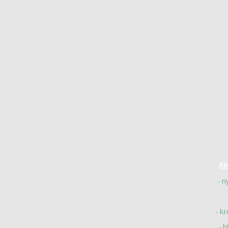
Ak
n
kr
b