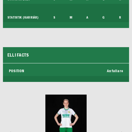
STATISTIK (KARRIÄR)
S
M
A
G
R
ELLI FACTS
POSITION
Anfallare