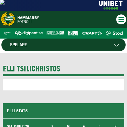
SPELARE
MATCHER
ELLI TSILICHRISTOS
ELLI STATS
STATISTIK 2026
S
M
A
G
R