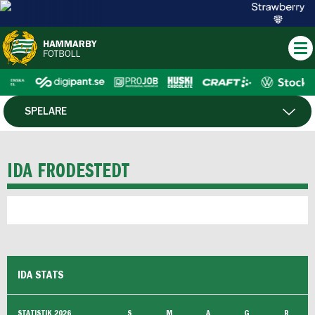
SPELARE
MATCHER
IDA FRODESTEDT
IDA STATS
STATISTIK 2026
S
M
A
G
R