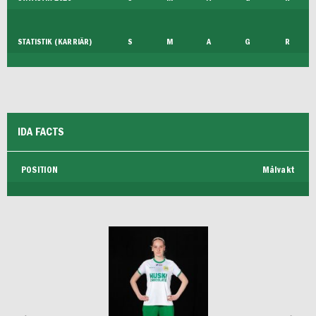
STATISTIK (KARRIÄR)
S
M
A
G
R
IDA FACTS
POSITION
Målvakt