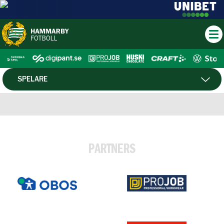
SPELARE
MATCHER
PARTNERS