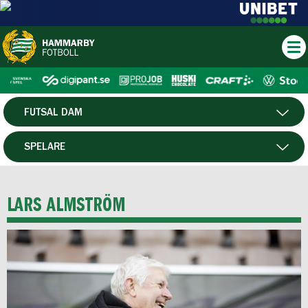
FUTSAL DAM
HERR
SPELARE
DAM
MATCHER
LARS ALMSTRÖM
HTFF
P19
F19