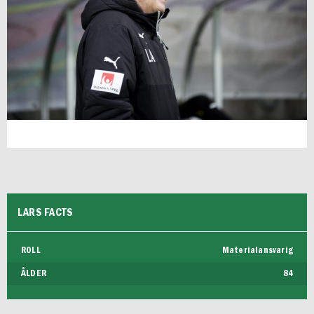
FUTSAL HERR
LARS FACTS
ROLL
Materialansvarig
ÅLDER
84