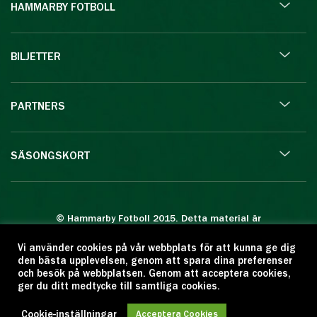
HAMMARBY FOTBOLL
BILJETTER
PARTNERS
SÄSONGSKORT
© Hammarby Fotboll 2015. Detta material är
skyddat enligt lagen om upphovsrätt.
Vi använder cookies på vår webbplats för att kunna ge dig
Eftertryck eller annan kopiering är förbjuden.
den bästa upplevelsen, genom att spara dina preferenser
Citera oss gärna men ange källan:
och besök på webbplatsen. Genom att acceptera cookies,
ger du ditt medtycke till samtliga cookies.
www.hammarbyfotboll.se. Ansvarig utgivare:
Love Gustafsson.
Cookie-inställningar
Acceptera Cookies