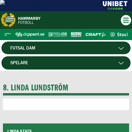
FUTSAL DAM
HERR
SPELARE
DAM
MATCHER
8. LINDA LUNDSTRÖM
HTFF
P19
F19
LINDA STATS