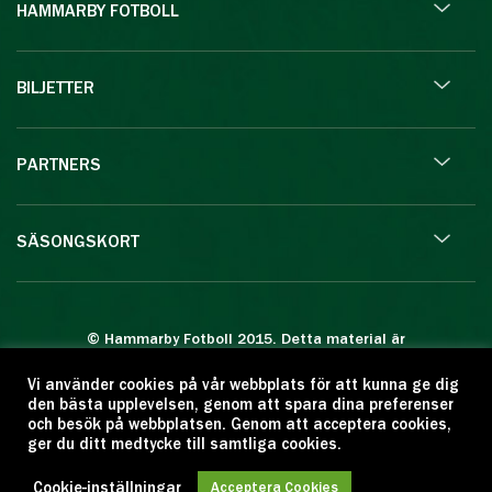
HAMMARBY FOTBOLL
BILJETTER
PARTNERS
SÄSONGSKORT
© Hammarby Fotboll 2015. Detta material är
skyddat enligt lagen om upphovsrätt.
Vi använder cookies på vår webbplats för att kunna ge dig
Eftertryck eller annan kopiering är förbjuden.
den bästa upplevelsen, genom att spara dina preferenser
Citera oss gärna men ange källan:
och besök på webbplatsen. Genom att acceptera cookies,
ger du ditt medtycke till samtliga cookies.
www.hammarbyfotboll.se. Ansvarig utgivare:
Love Gustafsson.
Cookie-inställningar
Acceptera Cookies