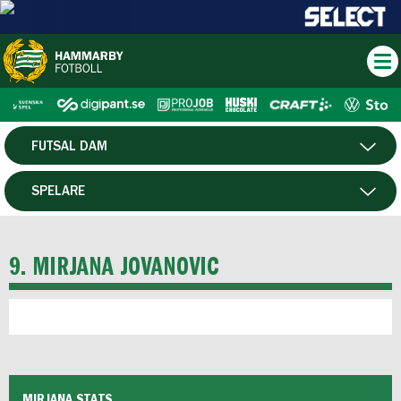
FUTSAL DAM
HERR
SPELARE
DAM
MATCHER
9. MIRJANA JOVANOVIC
HTFF
P19
F19
MIRJANA STATS