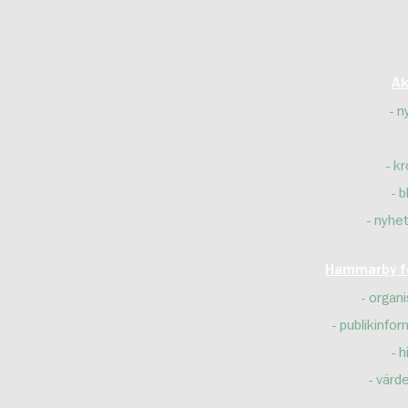
Ak
n
kr
b
nyhet
Hammarby fo
organi
publikinfor
h
värd