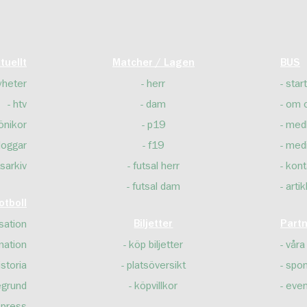
tuellt
Matcher / Lagen
BUS
yheter
herr
start
htv
dam
om 
önikor
p19
med
loggar
f19
med
sarkiv
futsal herr
kont
futsal dam
artik
tboll
sation
Biljetter
Part
mation
köp biljetter
våra
istoria
platsöversikt
spon
egrund
köpvillkor
even
press