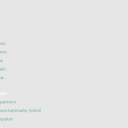
oss
lem
ia
akt
lar
ners
 partners
sra hammarby fotboll
tpaket