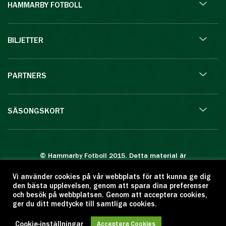
HAMMARBY FOTBOLL
BILJETTER
PARTNERS
SÄSONGSKORT
© Hammarby Fotboll 2015. Detta material är
skyddat enligt lagen om upphovsrätt.
Vi använder cookies på vår webbplats för att kunna ge dig
Eftertryck eller annan kopiering är förbjuden.
den bästa upplevelsen, genom att spara dina preferenser
Citera oss gärna men ange källan:
och besök på webbplatsen. Genom att acceptera cookies,
ger du ditt medtycke till samtliga cookies.
www.hammarbyfotboll.se. Ansvarig utgivare:
Love Gustafsson.
Cookie-inställningar
Acceptera Cookies