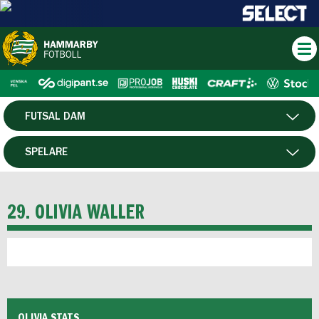
FUTSAL DAM
HERR
SPELARE
DAM
MATCHER
29. OLIVIA WALLER
HTFF
P19
F19
OLIVIA STATS