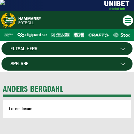
FUTSAL HERR
HERR
SPELARE
DAM
MATCHER
ANDERS BERGDAHL
HTFF
Lorem Ipsum
P19
F19