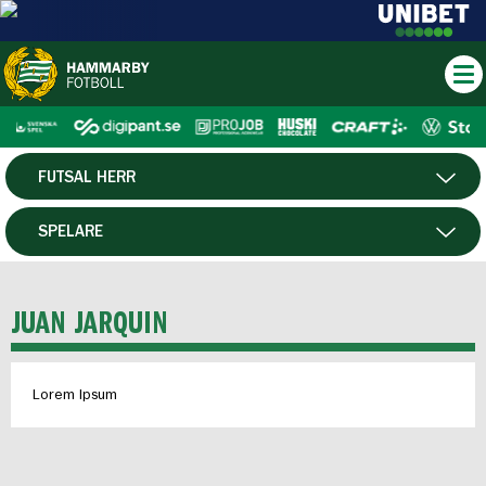
FUTSAL HERR
HERR
SPELARE
DAM
MATCHER
JUAN JARQUIN
HTFF
Lorem Ipsum
P19
F19