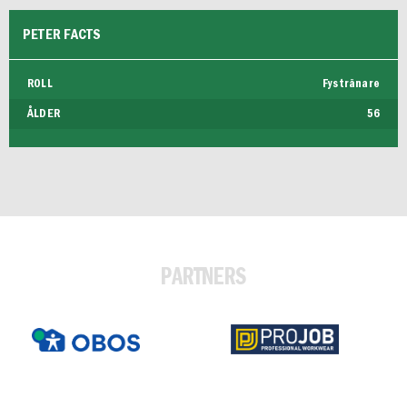
FUTSAL DAM
PETER FACTS
ROLL
Fystränare
ÅLDER
56
PARTNERS