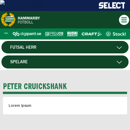
FUTSAL HERR
HERR
SPELARE
DAM
MATCHER
PETER CRUICKSHANK
HTFF
Lorem Ipsum
P19
F19