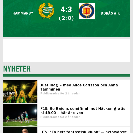
FUTSAL DAM
4:3
HAMMARBY
BORÅS AIK
(2:0)
NYHETER
Just idag – med Alice Carlsson och Anna
Tamminen
Publicerades för 2 år sedan
F19: Se Bajens semifinal mot Häcken gratis
kl 19.00 – här är elvan
Publicerades för 2 år sedan
HTV: “En helt fantastisk klubb” — nyförvärvet