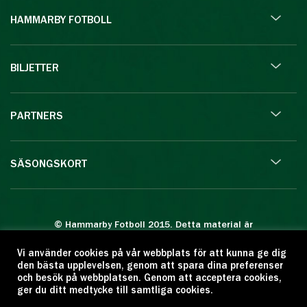
HAMMARBY FOTBOLL
BILJETTER
PARTNERS
SÄSONGSKORT
© Hammarby Fotboll 2015. Detta material är
skyddat enligt lagen om upphovsrätt.
Vi använder cookies på vår webbplats för att kunna ge dig
Eftertryck eller annan kopiering är förbjuden.
den bästa upplevelsen, genom att spara dina preferenser
Citera oss gärna men ange källan:
och besök på webbplatsen. Genom att acceptera cookies,
ger du ditt medtycke till samtliga cookies.
www.hammarbyfotboll.se. Ansvarig utgivare: