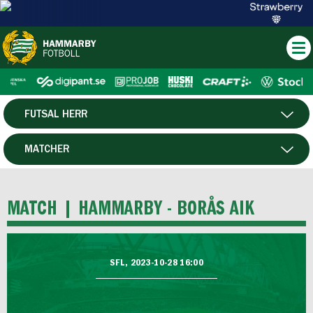
FUTSAL HERR
HERR
MATCHER
DAM
SPELARE
MATCH |
HAMMARBY - BORÅS AIK
HTFF
P19
SFL, 2023-10-28 16:00
F19