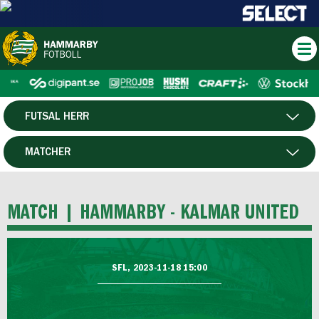
FUTSAL HERR
HERR
MATCHER
DAM
SPELARE
MATCH |
HAMMARBY - KALMAR UNITED
HTFF
P19
SFL, 2023-11-18 15:00
F19