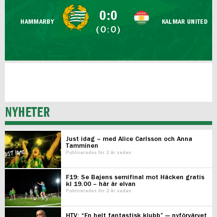
FUTSAL DAM
0:0
HAMMARBY
KALMAR UNITED
(0:0)
NYHETER
Just idag – med Alice Carlsson och Anna
Tamminen
Publicerades för 2 år sedan
F19: Se Bajens semifinal mot Häcken gratis
kl 19.00 – här är elvan
Publicerades för 2 år sedan
HTV: “En helt fantastisk klubb” — nyförvärvet