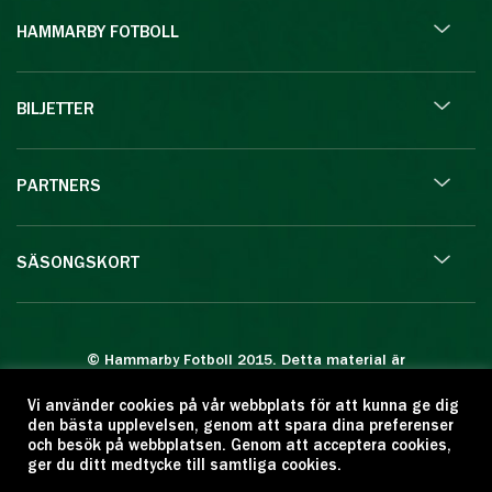
HAMMARBY FOTBOLL
BILJETTER
PARTNERS
SÄSONGSKORT
© Hammarby Fotboll 2015. Detta material är
skyddat enligt lagen om upphovsrätt.
Vi använder cookies på vår webbplats för att kunna ge dig
Eftertryck eller annan kopiering är förbjuden.
den bästa upplevelsen, genom att spara dina preferenser
Citera oss gärna men ange källan:
och besök på webbplatsen. Genom att acceptera cookies,
ger du ditt medtycke till samtliga cookies.
www.hammarbyfotboll.se. Ansvarig utgivare: