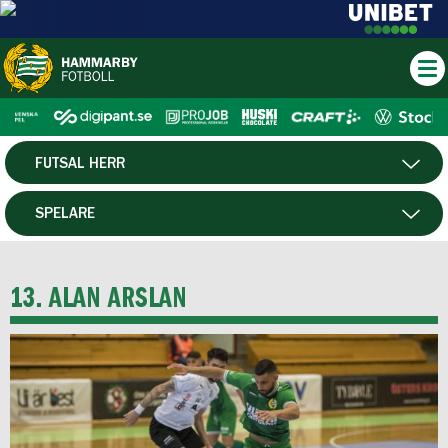
FUTSAL HERR
HERR
SPELARE
DAM
MATCHER
13. ALAN ARSLAN
HTFF
P19
F19