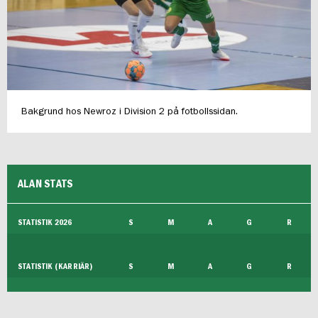
FUTSAL DAM
Bakgrund hos Newroz i Division 2 på fotbollssidan.
ALAN STATS
STATISTIK 2026
S
M
A
G
R
STATISTIK (KARRIÄR)
S
M
A
G
R