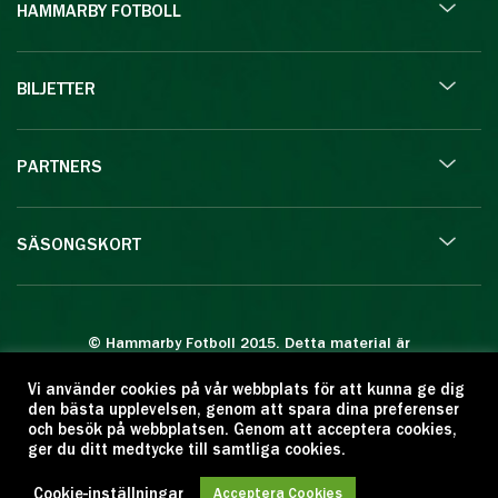
HAMMARBY FOTBOLL
BILJETTER
PARTNERS
SÄSONGSKORT
© Hammarby Fotboll 2015. Detta material är
skyddat enligt lagen om upphovsrätt.
Vi använder cookies på vår webbplats för att kunna ge dig
Eftertryck eller annan kopiering är förbjuden.
den bästa upplevelsen, genom att spara dina preferenser
Citera oss gärna men ange källan:
och besök på webbplatsen. Genom att acceptera cookies,
ger du ditt medtycke till samtliga cookies.
www.hammarbyfotboll.se. Ansvarig utgivare:
Love Gustafsson.
Cookie-inställningar
Acceptera Cookies