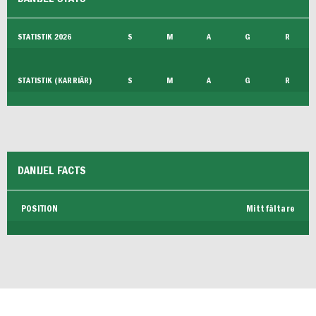
FUTSAL DAM
STATISTIK 2026
S
M
A
G
R
STATISTIK (KARRIÄR)
S
M
A
G
R
DANIJEL FACTS
POSITION
Mittfältare