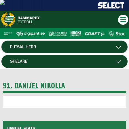
FUTSAL HERR
HERR
SPELARE
DAM
MATCHER
91. DANIJEL NIKOLLA
HTFF
P19
F19
DANIJEL STATS