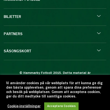
BILJETTER
PARTNERS
SÄSONGSKORT
© Hammarby Fotboll 2015. Detta material är
skyddat enligt lagen om upphovsrätt.
Vi använder cookies på vår webbplats för att kunna ge dig
Eftertryck eller annan kopiering är förbjuden.
den bästa upplevelsen, genom att spara dina preferenser
Citera oss gärna men ange källan:
och besök på webbplatsen. Genom att acceptera cookies,
ger du ditt medtycke till samtliga cookies.
www.hammarbyfotboll.se. Ansvarig utgivare:
Love Gustafsson.
Cookie-inställningar
Acceptera Cookies