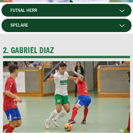
FUTSAL HERR
HERR
SPELARE
DAM
MATCHER
2. GABRIEL DIAZ
HTFF
P19
F19
FUTSAL DAM