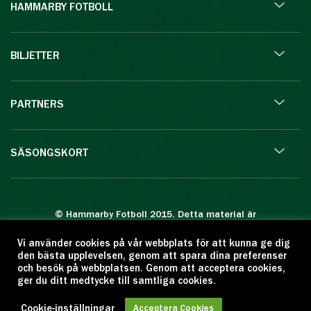
HAMMARBY FOTBOLL
BILJETTER
PARTNERS
SÄSONGSKORT
© Hammarby Fotboll 2015. Detta material är
skyddat enligt lagen om upphovsrätt.
Vi använder cookies på vår webbplats för att kunna ge dig
Eftertryck eller annan kopiering är förbjuden.
den bästa upplevelsen, genom att spara dina preferenser
Citera oss gärna men ange källan:
och besök på webbplatsen. Genom att acceptera cookies,
ger du ditt medtycke till samtliga cookies.
www.hammarbyfotboll.se. Ansvarig utgivare:
Love Gustafsson.
Cookie-inställningar
Acceptera Cookies