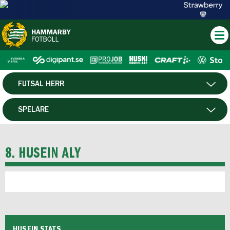
FUTSAL HERR
HERR
SPELARE
DAM
MATCHER
8. HUSEIN ALY
HTFF
P19
F19
HUSEIN STATS