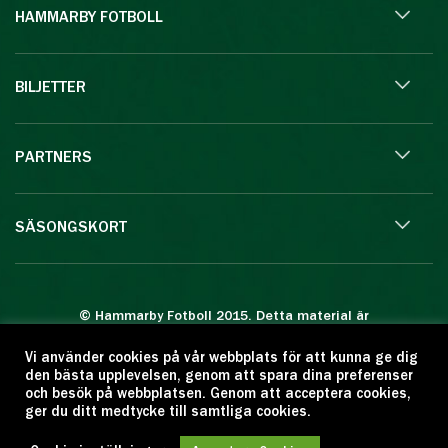
HAMMARBY FOTBOLL
BILJETTER
PARTNERS
SÄSONGSKORT
© Hammarby Fotboll 2015. Detta material är
skyddat enligt lagen om upphovsrätt.
Vi använder cookies på vår webbplats för att kunna ge dig
Eftertryck eller annan kopiering är förbjuden.
den bästa upplevelsen, genom att spara dina preferenser
Citera oss gärna men ange källan:
och besök på webbplatsen. Genom att acceptera cookies,
ger du ditt medtycke till samtliga cookies.
www.hammarbyfotboll.se. Ansvarig utgivare:
Love Gustafsson.