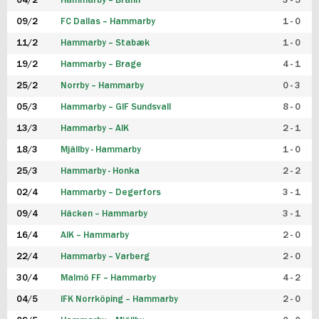
04/2
Hammarby – Brann
3 - 5
FUTSAL DAM
09/2
FC Dallas – Hammarby
1 - 0
11/2
Hammarby – Stabæk
1 - 0
19/2
Hammarby – Brage
4 - 1
25/2
Norrby – Hammarby
0 - 3
05/3
Hammarby – GIF Sundsvall
8 - 0
13/3
Hammarby – AIK
2 - 1
18/3
Mjällby - Hammarby
1 - 0
25/3
Hammarby - Honka
2 - 2
02/4
Hammarby – Degerfors
3 - 1
09/4
Häcken – Hammarby
3 - 1
16/4
AIK – Hammarby
2 - 0
22/4
Hammarby – Varberg
2 - 0
30/4
Malmö FF – Hammarby
4 - 2
04/5
IFK Norrköping – Hammarby
2 - 0