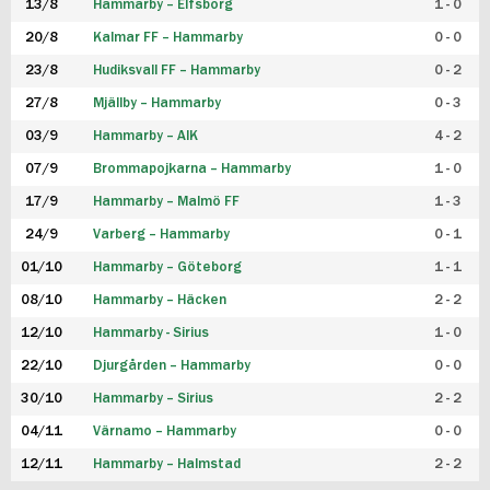
13/8
Hammarby – Elfsborg
1 - 0
20/8
Kalmar FF – Hammarby
0 - 0
23/8
Hudiksvall FF – Hammarby
0 - 2
27/8
Mjällby – Hammarby
0 - 3
03/9
Hammarby – AIK
4 - 2
07/9
Brommapojkarna – Hammarby
1 - 0
17/9
Hammarby – Malmö FF
1 - 3
24/9
Varberg – Hammarby
0 - 1
01/10
Hammarby – Göteborg
1 - 1
08/10
Hammarby – Häcken
2 - 2
12/10
Hammarby - Sirius
1 - 0
22/10
Djurgården – Hammarby
0 - 0
30/10
Hammarby – Sirius
2 - 2
04/11
Värnamo – Hammarby
0 - 0
12/11
Hammarby – Halmstad
2 - 2