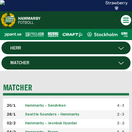
HERR
DAM
MATCHER
HTFF
SPELARE
MATCHER
P19
20/1
Hammarby – Sandviken
4 - 3
F19
28/1
Seattle Sounders – Hammarby
2 - 3
02/2
Hammarby – Jeonbuk Hyundai
2 - 2
FUTSAL HERR