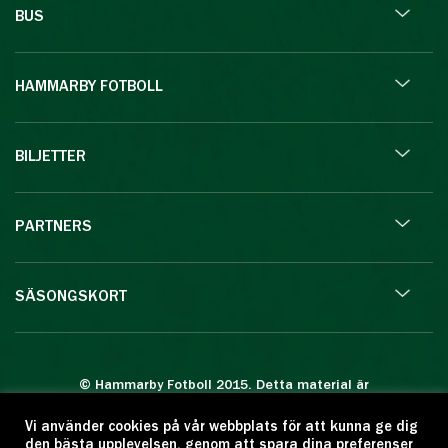
BUS
HAMMARBY FOTBOLL
BILJETTER
PARTNERS
SÄSONGSKORT
© Hammarby Fotboll 2015. Detta material är
skyddat enligt lagen om upphovsrätt.
Vi använder cookies på vår webbplats för att kunna ge dig
Eftertryck eller annan kopiering är förbjuden.
den bästa upplevelsen, genom att spara dina preferenser