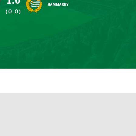
1:0
HAMMARBY
(0:0)