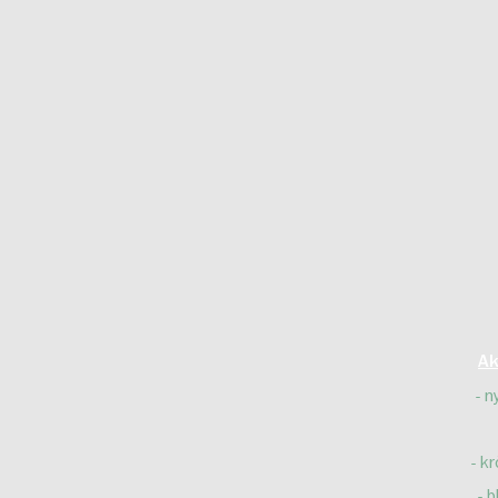
Ak
n
kr
b