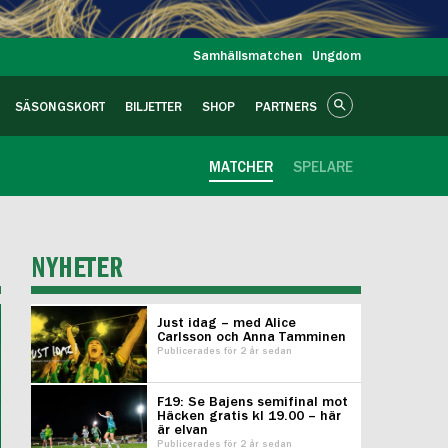
Samhällsmatchen
Ungdom
SÄSONGSKORT
BILJETTER
SHOP
PARTNERS
MATCHER
SPELARE
NYHETER
Just idag – med Alice
Carlsson och Anna Tamminen
Publicerades för 2 år sedan
F19: Se Bajens semifinal mot
Häcken gratis kl 19.00 – här
är elvan
Publicerades för 2 år sedan