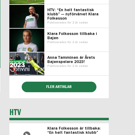
HTV: “En helt fantastisk
klubb” — nyförvärvet Klara
Folkesson
Publicerades för 2 år sedan
Klara Folkesson tillbaka i
Bajen
Publicerades för 2 år sedan
Anna Tamminen är Årets
Bajenspelare 2023!
Publicerades för 2 år sedan
FLER ARTIKLAR
HTV
Klara Folkesson är tillbaka:
“En helt fantastisk klubb”