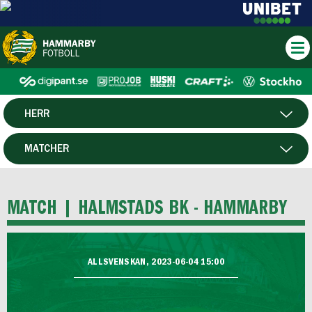
HERR
DAM
MATCHER
HTFF
SPELARE
MATCH |
HALMSTADS BK - HAMMARBY
P19
F19
ALLSVENSKAN, 2023-06-04 15:00
FUTSAL HERR