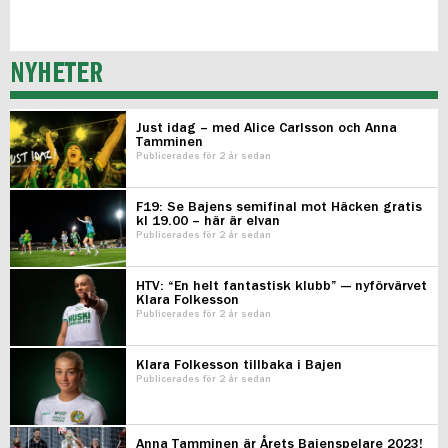
NYHETER
Just idag – med Alice Carlsson och Anna
Tamminen
Publicerades för 2 år sedan
F19: Se Bajens semifinal mot Häcken gratis
kl 19.00 – här är elvan
Publicerades för 2 år sedan
HTV: “En helt fantastisk klubb” — nyförvärvet
Klara Folkesson
Publicerades för 2 år sedan
Klara Folkesson tillbaka i Bajen
Publicerades för 2 år sedan
Anna Tamminen är Årets Bajenspelare 2023!