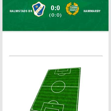
FUTSAL DAM
0:0
HALMSTADS BK
HAMMARBY
(0:0)