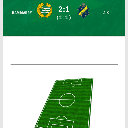
FUTSAL DAM
2:1
HAMMARBY
AIK
(1:1)