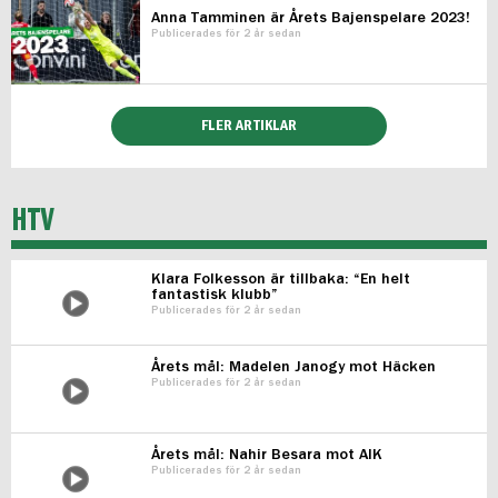
Anna Tamminen är Årets Bajenspelare 2023!
Publicerades för 2 år sedan
FLER ARTIKLAR
HTV
Klara Folkesson är tillbaka: “En helt
fantastisk klubb”
Publicerades för 2 år sedan
Årets mål: Madelen Janogy mot Häcken
Publicerades för 2 år sedan
Årets mål: Nahir Besara mot AIK
Publicerades för 2 år sedan