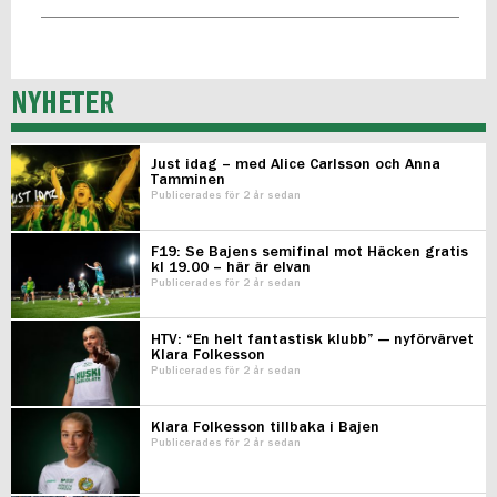
NYHETER
Just idag – med Alice Carlsson och Anna
Tamminen
Publicerades för 2 år sedan
F19: Se Bajens semifinal mot Häcken gratis
kl 19.00 – här är elvan
Publicerades för 2 år sedan
HTV: “En helt fantastisk klubb” — nyförvärvet
Klara Folkesson
Publicerades för 2 år sedan
Klara Folkesson tillbaka i Bajen
Publicerades för 2 år sedan