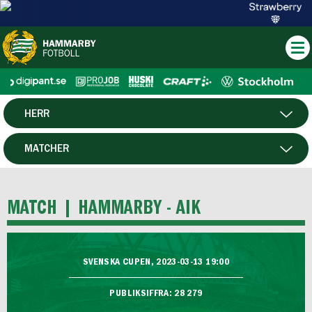
HERR
DAM
MATCHER
HTFF
SPELARE
MATCH |
HAMMARBY - AIK
P19
F19
SVENSKA CUPEN, 2023-03-13 19:00
FUTSAL HERR
PUBLIKSIFFRA: 28 279