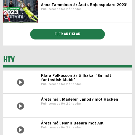
Anna Tamminen är Årets Bajenspelare 2023!
Publicerades för 2 år sedan
FLER ARTIKLAR
HTV
Klara Folkesson är tillbaka: “En helt
fantastisk klubb”
Publicerades för 2 år sedan
Årets mål: Madelen Janogy mot Häcken
Publicerades för 2 år sedan
Årets mål: Nahir Besara mot AIK
Publicerades för 2 år sedan