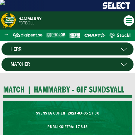
HERR
DAM
MATCHER
HTFF
SPELARE
MATCH |
HAMMARBY - GIF SUNDSVALL
P19
F19
SVENSKA CUPEN, 2023-03-05 17:30
FUTSAL HERR
PUBLIKSIFFRA: 17 318