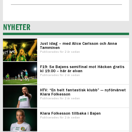
NYHETER
Just idag – med Alice Carlsson och Anna
Tamminen
Publicerades för 2 år sedan
F19: Se Bajens semifinal mot Häcken gratis
kl 19.00 – här är elvan
Publicerades för 2 år sedan
HTV: “En helt fantastisk klubb” — nyförvärvet
Klara Folkesson
Publicerades för 2 år sedan
Klara Folkesson tillbaka i Bajen
Publicerades för 2 år sedan