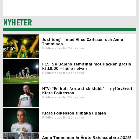
NYHETER
Just idag – med Alice Carlsson och Anna
Tamminen
Publicerades för 2 år sedan
F19: Se Bajens semifinal mot Häcken gratis
kl 19.00 – här är elvan
Publicerades för 2 år sedan
HTV: “En helt fantastisk klubb” — nyförvärvet
Klara Folkesson
Publicerades för 2 år sedan
Klara Folkesson tillbaka i Bajen
Publicerades för 2 år sedan
Anna Tamminen är Årets Bajenspelare 2023!