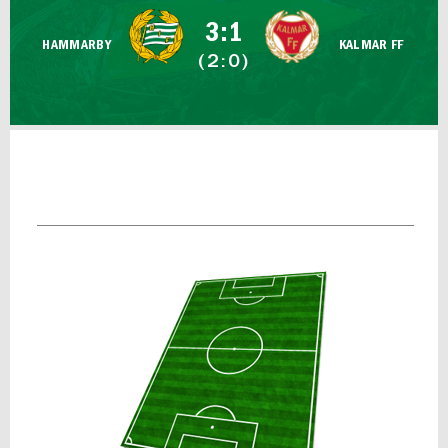
FUTSAL DAM
3:1
HAMMARBY
KALMAR FF
(2:0)