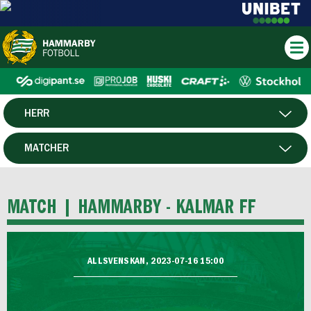
HERR
DAM
MATCHER
HTFF
SPELARE
MATCH |
HAMMARBY - KALMAR FF
P19
F19
ALLSVENSKAN, 2023-07-16 15:00
FUTSAL HERR