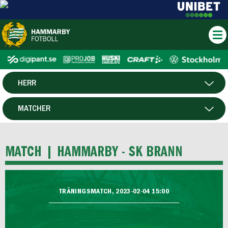
HERR
DAM
MATCHER
HTFF
SPELARE
MATCH |
HAMMARBY - SK BRANN
P19
F19
TRÄNINGSMATCH, 2023-02-04 15:00
FUTSAL HERR