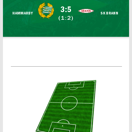
FUTSAL DAM
3:5
HAMMARBY
SK BRANN
(1:2)