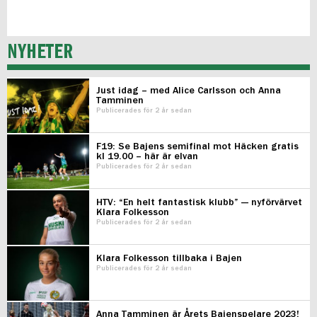
NYHETER
Just idag – med Alice Carlsson och Anna
Tamminen
Publicerades för 2 år sedan
F19: Se Bajens semifinal mot Häcken gratis
kl 19.00 – här är elvan
Publicerades för 2 år sedan
HTV: “En helt fantastisk klubb” — nyförvärvet
Klara Folkesson
Publicerades för 2 år sedan
Klara Folkesson tillbaka i Bajen
Publicerades för 2 år sedan
Anna Tamminen är Årets Bajenspelare 2023!