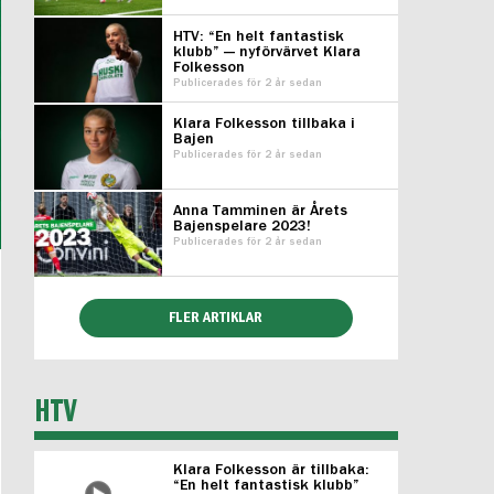
HTV: “En helt fantastisk
klubb” — nyförvärvet Klara
Folkesson
Publicerades för 2 år sedan
Klara Folkesson tillbaka i
Bajen
Publicerades för 2 år sedan
Anna Tamminen är Årets
Bajenspelare 2023!
Publicerades för 2 år sedan
FLER ARTIKLAR
HTV
Klara Folkesson är tillbaka:
“En helt fantastisk klubb”