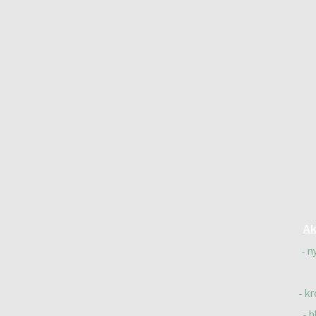
Ak
n
kr
b