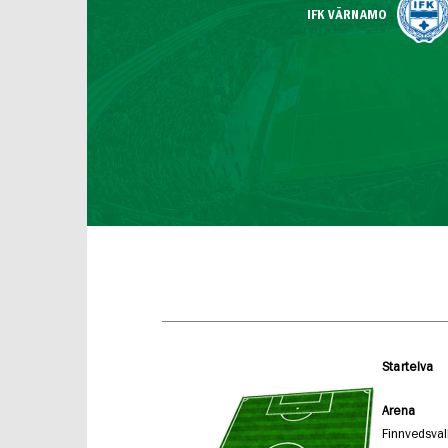
IFK VÄRNAMO
Startelva
Arena
Finnvedsval