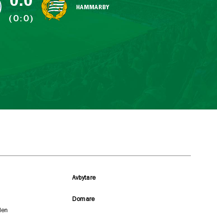
0:0
HAMMARBY
(0:0)
Avbytare
Domare
len