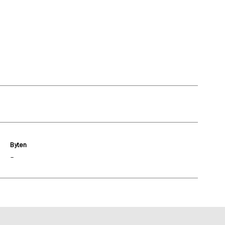
Byten
–