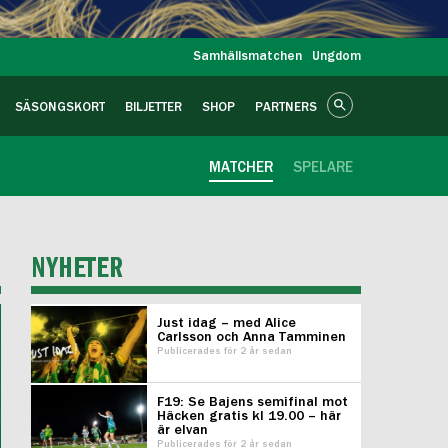
Samhällsmatchen
Ungdom
SÄSONGSKORT
BILJETTER
SHOP
PARTNERS
MATCHER
SPELARE
NYHETER
Just idag – med Alice
Carlsson och Anna Tamminen
Publicerades för 2 år sedan
F19: Se Bajens semifinal mot
Häcken gratis kl 19.00 – här
är elvan
Publicerades för 2 år sedan