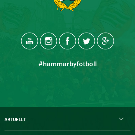
#hammarbyfotboll
AKTUELLT