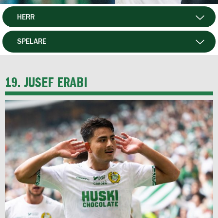
HERR
DAM
SPELARE
HTFF
MATCHER
19. JUSEF ERABI
P19
F19
FUTSAL HERR
FUTSAL DAM