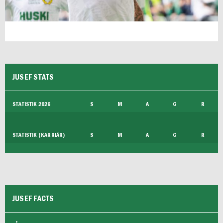
JUSEF STATS
STATISTIK 2026
S
M
A
G
R
STATISTIK (KARRIÄR)
S
M
A
G
R
JUSEF FACTS