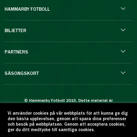
HAMMARBY FOTBOLL
BILJETTER
PARTNERS
SÄSONGSKORT
© Hammarby Fotboll 2015. Detta material är
skyddat enligt lagen om upphovsrätt.
Vi använder cookies på vår webbplats för att kunna ge dig
Eftertryck eller annan kopiering är förbjuden.
den bästa upplevelsen, genom att spara dina preferenser
Citera oss gärna men ange källan:
och besök på webbplatsen. Genom att acceptera cookies,
ger du ditt medtycke till samtliga cookies.
www.hammarbyfotboll.se. Ansvarig utgivare: