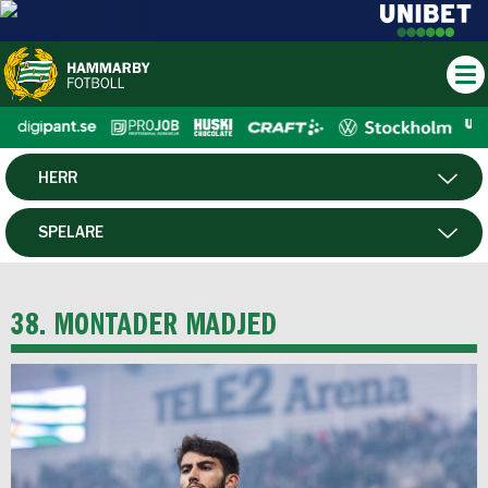
HERR
DAM
SPELARE
HTFF
MATCHER
38. MONTADER MADJED
P19
F19
FUTSAL HERR