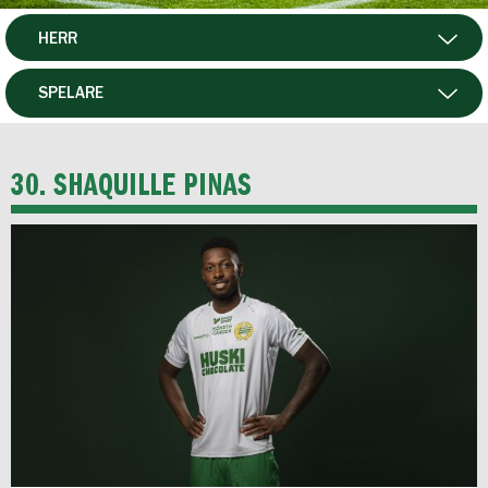
HERR
DAM
SPELARE
HTFF
MATCHER
30. SHAQUILLE PINAS
P19
F19
FUTSAL HERR
FUTSAL DAM