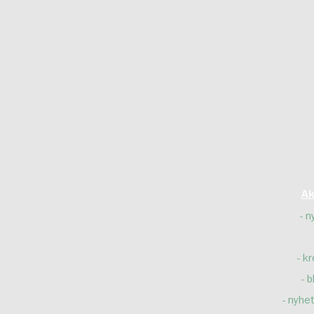
Ak
n
kr
b
nyhet