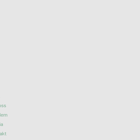
oss
lem
ia
akt