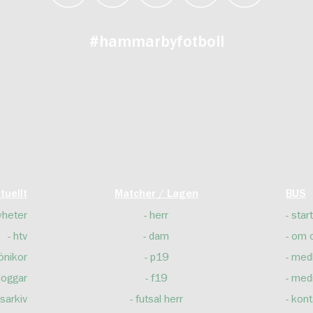
#hammarbyfotboll
tuellt
Matcher / Lagen
BUS
yheter
herr
start
htv
dam
om 
önikor
p19
med
loggar
f19
med
sarkiv
futsal herr
kont