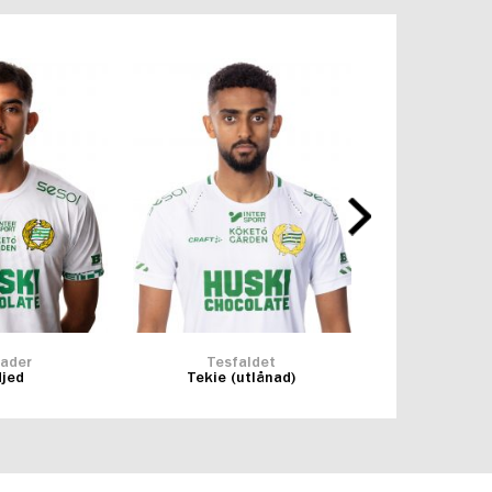
ader
Tesfaldet
Ibra
jed
Tekie (utlånad)
Fofana (