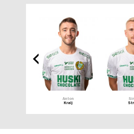
arc
Anton
Si
nares
Kralj
St