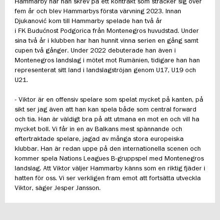
Hammarby när han skrev på ett kontrakt som sträcker sig över
fem år och blev Hammarbys första värvning 2023. Innan
Djukanović kom till Hammarby spelade han två år
i FK Budućnost Podgorica från Montenegros huvudstad. Under
sina två år i klubben har han hunnit vinna serien en gång samt
cupen två gånger. Under 2022 debuterade han även i
Montenegros landslag i mötet mot Rumänien, tidigare han han
representerat sitt land i landslagströjan genom U17, U19 och
U21.
- Viktor är en offensiv spelare som spelat mycket på kanten, på
sikt ser jag även att han kan spela både som central forward
och tia. Han är väldigt bra på att utmana en mot en och vill ha
mycket boll. Vi får in en av Balkans mest spännande och
eftertraktade spelare, jagad av många stora europeiska
klubbar. Han är redan uppe på den internationella scenen och
kommer spela Nations Leagues B-gruppspel med Montenegros
landslag. Att Viktor väljer Hammarby känns som en riktig fjäder i
hatten för oss. Vi ser verkligen fram emot att fortsätta utveckla
Viktor, säger Jesper Jansson.