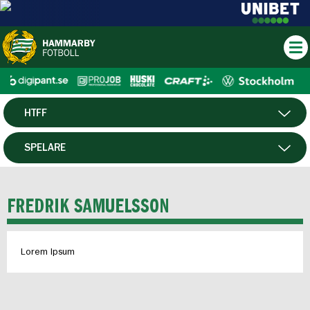
HTFF
HERR
SPELARE
DAM
MATCHER
FREDRIK SAMUELSSON
P19
Lorem Ipsum
F19
FUTSAL HERR