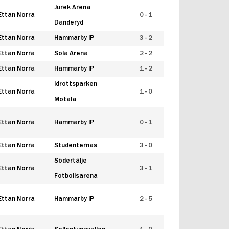
Jurek Arena
Ettan Norra
0 - 1
Danderyd
Ettan Norra
Hammarby IP
3 - 2
Ettan Norra
Sola Arena
2 - 2
Ettan Norra
Hammarby IP
1 - 2
Idrottsparken
Ettan Norra
1 - 0
Motala
Ettan Norra
Hammarby IP
0 - 1
Ettan Norra
Studenternas
3 - 0
Södertälje
Ettan Norra
3 - 1
Fotbollsarena
Ettan Norra
Hammarby IP
2 - 5