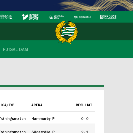
FUTSAL DAM
LIGA/TYP
ARENA
RESULTAT
Träningsmatch
Hammarby IP
0 - 0
Träningsmatch
Södertälje IP
2 - 1