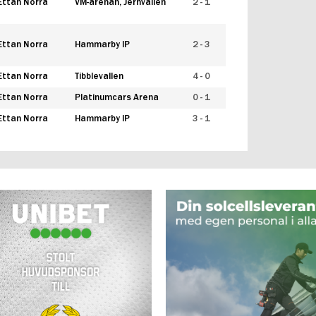
Ettan Norra
VM-arenan, Jernvallen
2 - 1
Ettan Norra
Hammarby IP
2 - 3
Ettan Norra
Tibblevallen
4 - 0
Ettan Norra
Platinumcars Arena
0 - 1
Ettan Norra
Hammarby IP
3 - 1