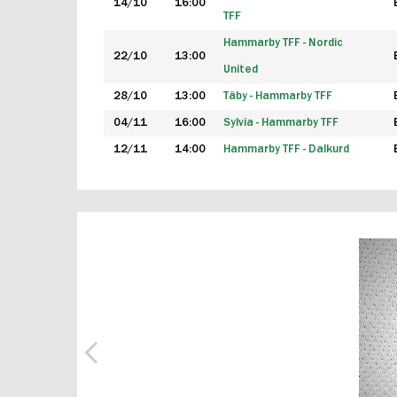
14/10
16:00
TFF
Hammarby TFF - Nordic
22/10
13:00
United
28/10
13:00
Täby - Hammarby TFF
04/11
16:00
Sylvia - Hammarby TFF
12/11
14:00
Hammarby TFF - Dalkurd