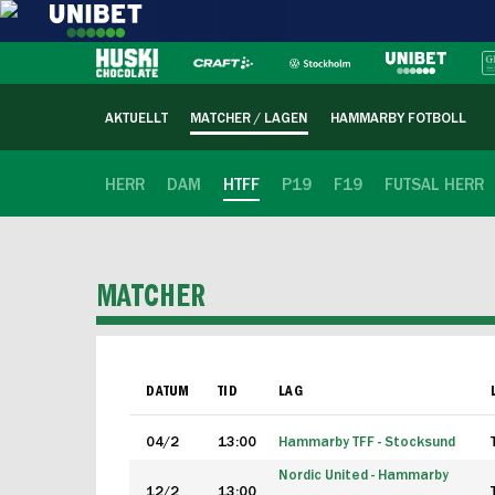
AKTUELLT
MATCHER / LAGEN
HAMMARBY FOTBOLL
HERR
DAM
HTFF
P19
F19
FUTSAL HERR
MATCHER
DATUM
TID
LAG
04/2
13:00
Hammarby TFF - Stocksund
Nordic United - Hammarby
12/2
13:00